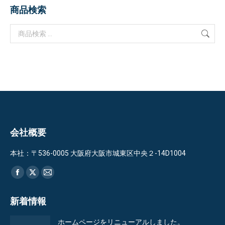
商品検索
会社概要
本社：〒536-0005 大阪府大阪市城東区中央２-14D1004
Find us on:
Facebook
X
Mail
page
page
page
新着情報
opens
opens
opens
in
in
in
ホームページをリニューアルしました。