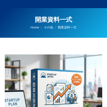
開業資料一式
You are here:
Home
その他
開業資料一式