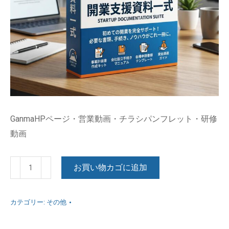
GanmaHPページ・営業動画・チラシパンフレット・
研修
動画
開
お買い物カゴに追加
業
資
カテゴリー:
その他
料
一